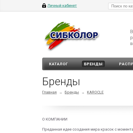
Личный кабинет
В
р
в
КАТАЛОГ
БРЕНДЫ
РАСП
Бренды
Главная
Бренды
KAROCLE
→
→
О КОМПАНИИ
Преданная идее создания мира красок с момента