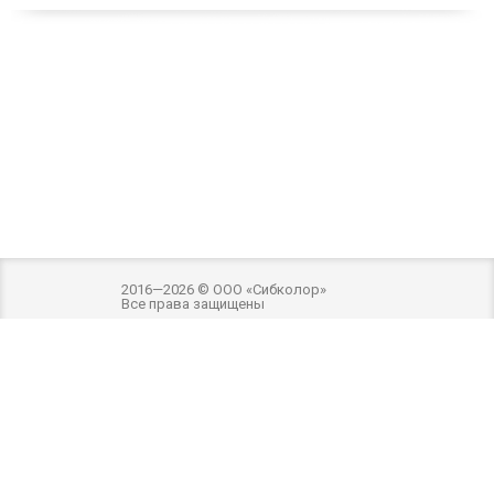
2016—2026 © ООО «Сибколор»
Все права защищены
Разработка и оптимизация -
Внимание! Внешний вид товара может отличаться
от фотографий на сайте. Фотографии товара на сайте являются
ознакомительными. Производитель имеет право без предварительного
уведомления вносить изменения в изделие, которые не ухудшают его
технические характеристики, а являются результатом работ по
усовершенствованию его конструкции или технологии производства.