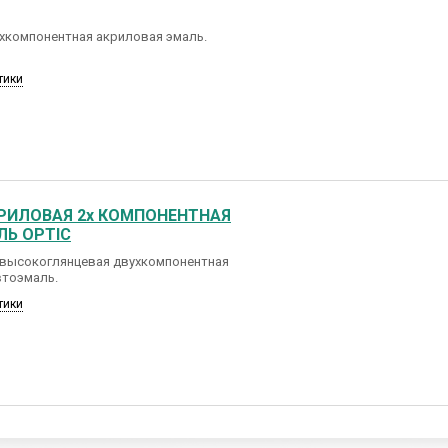
ухкомпонентная акриловая эмаль.
тики
РИЛОВАЯ 2х КОМПОНЕНТНАЯ
Ь OPTIC
 высокоглянцевая двухкомпонентная
втоэмаль.
тики