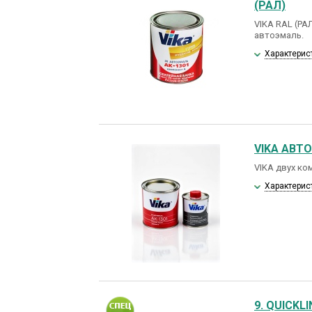
(РАЛ)
VIKA RAL (РА
автоэмаль.
Характерис
VIKA АВТ
VIKA двух ко
Характерис
9. QUICK