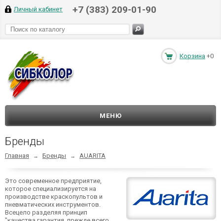
+7 (383) 209-01-90
Личный кабинет
Корзина
+0
МЕНЮ
Бренды
Главная
Бренды
AUARITA
→
→
Это современное предприятие,
которое специализируется на
производстве краскопультов и
пневматических инструментов.
Всецело разделяя принцип
"качества гарантия, прежде всего