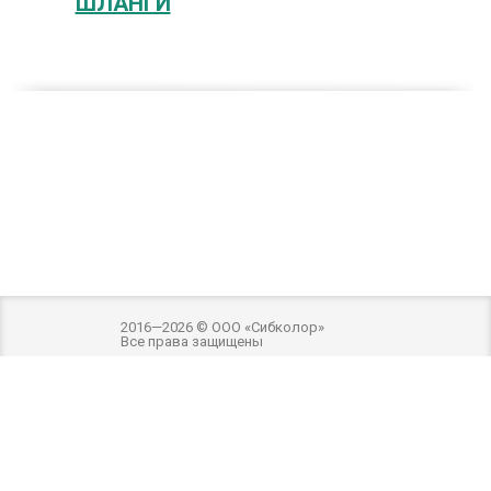
ШЛАНГИ
2016—2026 © ООО «Сибколор»
Все права защищены
Разработка и оптимизация -
Внимание! Внешний вид товара может отличаться
от фотографий на сайте. Фотографии товара на сайте являются
ознакомительными. Производитель имеет право без предварительного
уведомления вносить изменения в изделие, которые не ухудшают его