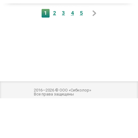
1
2
3
4
5
2016—2026 © ООО «Сибколор»
Все права защищены
Разработка и оптимизация -
Внимание! Внешний вид товара может отличаться
от фотографий на сайте. Фотографии товара на сайте являются
ознакомительными. Производитель имеет право без предварительного
уведомления вносить изменения в изделие, которые не ухудшают его