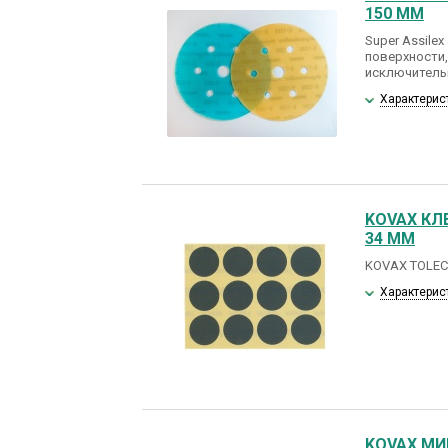
150 ММ
Super Assile
поверхности,
исключитель
Характерис
KOVAX КЛ
34 ММ
KOVAX TOLECU
Характерис
KOVAX МИ