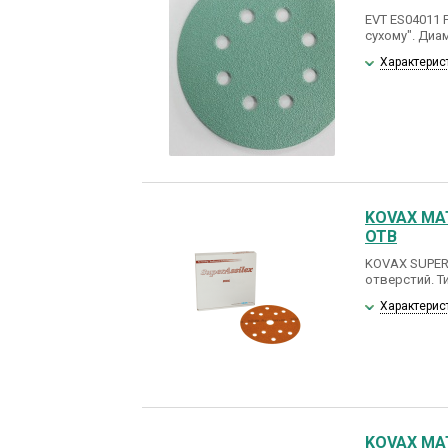
EVT ES04011 
сухому". Диам
Характерис
KOVAX МА
ОТВ
KOVAX SUPER 
отверстий. Т
Характерис
KOVAX МА