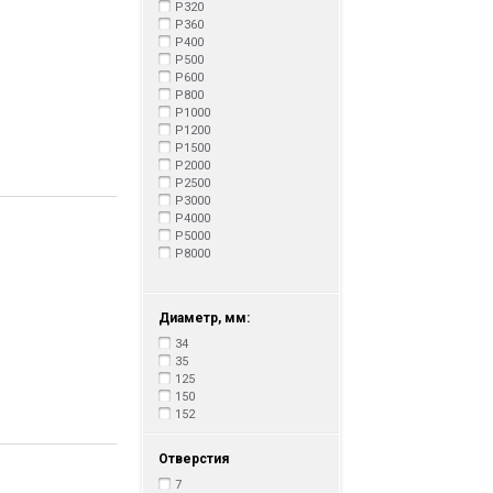
P320
P360
P400
P500
P600
P800
P1000
P1200
P1500
P2000
P2500
P3000
P4000
P5000
P8000
Диаметр, мм:
34
35
125
150
152
Отверстия
7