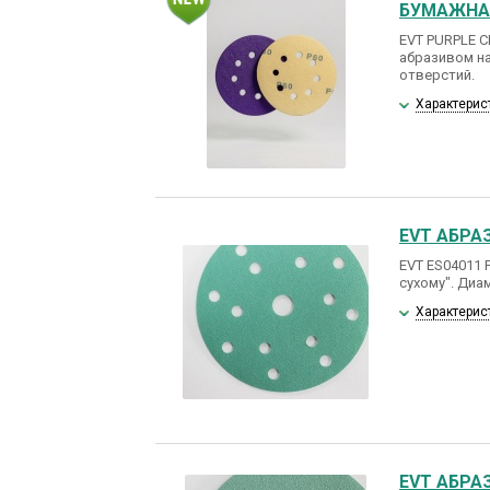
БУМАЖНАЯ
EVT PURPLE 
абразивом на
отверстий.
Характерис
EVT АБРАЗ
EVT ES04011 
сухому". Диам
Характерис
EVT АБРАЗ