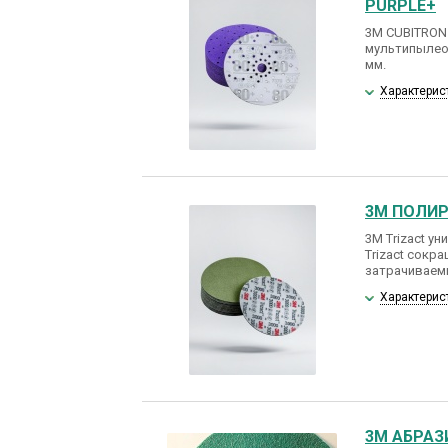
PURPLE+
3M CUBITRON 
мультипылеот
мм.
Характерис
3M ПОЛИР
3M Trizact у
Trizact сокр
затрачиваем
Характерис
3M АБРАЗ