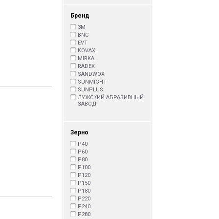
Бренд
3M
BNC
EVT
KOVAX
MIRKA
RADEX
SANDWOX
SUNMIGHT
SUNPLUS
ЛУЖСКИЙ АБРАЗИВНЫЙ
ЗАВОД
Зерно
P40
P60
P80
P100
P120
P150
P180
P220
P240
P280