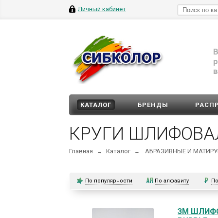
Личный кабинет
В
р
в
КАТАЛОГ
БРЕНДЫ
РАСП
КРУГИ ШЛИФОВА
Главная
Каталог
АБРАЗИВНЫЕ И МАТИР
→
→
По популярности
По алфавиту
По
3M ШЛИФО