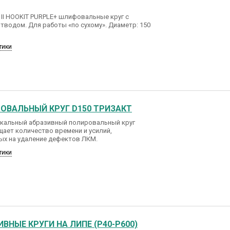
II HOOKIT PURPLE+ шлифовальные круг с
водом. Для работы «по сухому». Диаметр: 150
тики
ОВАЛЬНЫЙ КРУГ D150 ТРИЗАКТ
никальный абразивный полировальный круг
ащает количество времени и усилий,
ых на удаление дефектов ЛКМ.
тики
ИВНЫЕ КРУГИ НА ЛИПЕ (P40-P600)