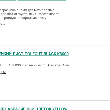
x абразивные круги для матирования
 обработки грунта, лака. Обеспечивает
но ровную, однородную риску.
тики
ЕЙКИЙ ЛИСТ TOLECUT BLACK K3000
T BLACK K3000 клейкий лист. Диаметр 34 мм.
тики
КРОАБРАЗИВНЫЙ ЦВЕТОК YELLOW