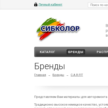
Личный кабинет
В
р
в
КАТАЛОГ
БРЕНДЫ
РАСП
Бренды
Главная
Бренды
C.A.R.FIT
→
→
Представляем Вам материалы для авторемонта C.
Традиционно высокое немецкое качество, усто