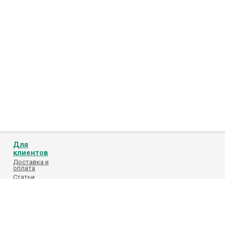
Для
клиентов
Доставка и
оплата
Статьи
Обработка
персональных
данных
Каталоги
поставщиков