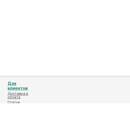
Для
клиентов
Доставка и
оплата
Статьи
Обработка
персональных
данных
Каталоги
поставщиков