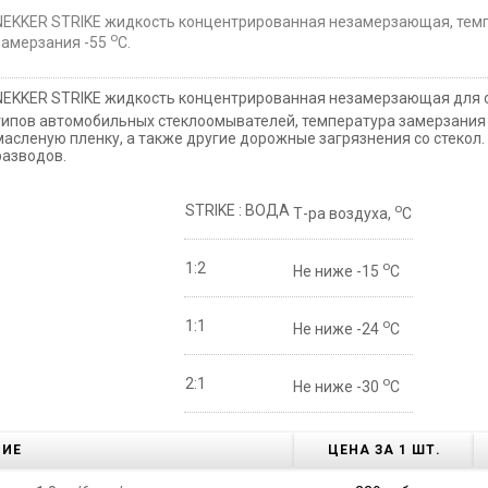
NEKKER STRIKE жидкость концентрированная незамерзающая, тем
о
замерзания -55
С.
NEKKER STRIKE жидкость концентрированная незамерзающая для о
типов автомобильных стеклоомывателей, температура замерзания
масленую пленку, а также другие дорожные загрязнения со стекол.
разводов.
о
STRIKE : ВОДА
Т-ра воздуха,
С
о
1:2
Не ниже -15
С
о
1:1
Не ниже -24
С
о
2:1
Не ниже -30
С
НИЕ
ЦЕНА ЗА 1 ШТ.