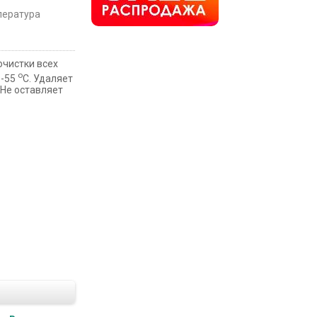
пература
чистки всех
о
 -55
С. Удаляет
 Не оставляет