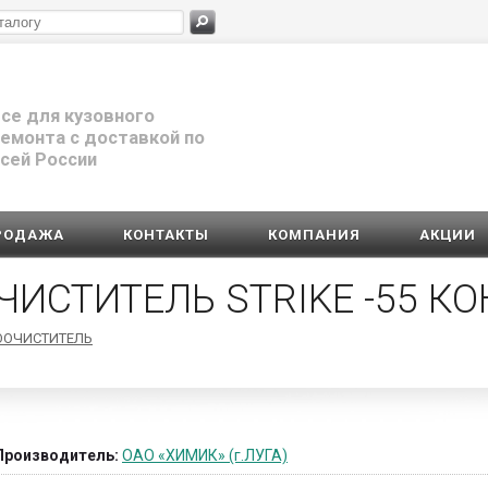
се для кузовного
емонта с доставкой по
сей России
РОДАЖА
КОНТАКТЫ
КОМПАНИЯ
АКЦИИ
ЧИСТИТЕЛЬ STRIKE -55 К
ООЧИСТИТЕЛЬ
Производитель:
ОАО «ХИМИК» (г.ЛУГА)