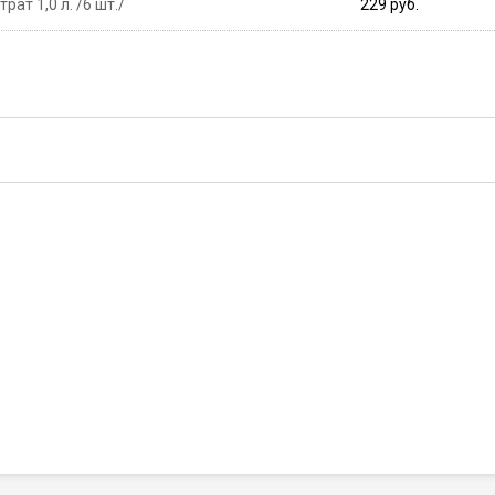
ат 1,0 л. /6 шт./
229 руб.