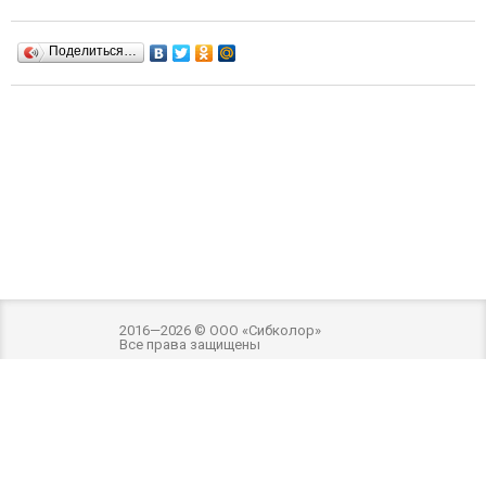
Поделиться…
2016—2026 © ООО «Сибколор»
Все права защищены
Разработка и оптимизация -
Внимание! Внешний вид товара может отличаться
от фотографий на сайте. Фотографии товара на сайте являются
ознакомительными. Производитель имеет право без предварительного