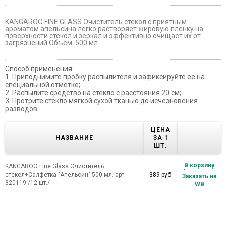
KANGAROO FINE GLASS Очиститель стекол с приятным
ароматом апельсина легко растворяет жировую пленку на
поверхности стекол и зеркал и эффективно очищает их от
загрязнений.Объем: 500 мл.
Способ применения:
1. Приподнимите пробку распылителя и зафиксируйте ее на
специальной отметке;
2. Распылите средство на стекло с расстояния 20 см;
3. Протрите стекло мягкой сухой тканью до исчезновения
разводов.
ЦЕНА
НАЗВАНИЕ
ЗА 1
ШТ.
В корзину
KANGAROO Fine Glass Очиститель
стекол+Салфетка "Апельсин" 500 мл. арт.
389 руб.
Заказать на
320119 /12 шт./
WB