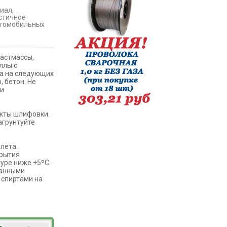
иал,
стичное
втомобильных
ластмассы,
ллы с
ра на следующих
, бетон. Не
ми
укты шлифовки.
агрунтуйте
лета.
крытия
уре ниже +5ºС.
ванными
 спиртами на