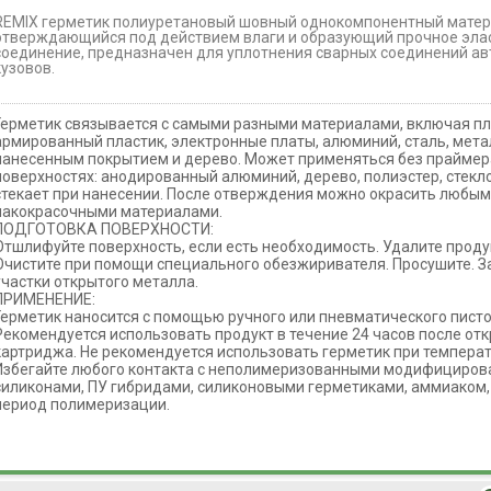
REMIX герметик полиуретановый шовный однокомпонентный матер
отверждающийся под действием влаги и образующий прочное эла
соединение, предназначен для уплотнения сварных соединений а
кузовов.
Герметик связывается с самыми разными материалами, включая п
армированный пластик, электронные платы, алюминий, сталь, мета
нанесенным покрытием и дерево. Может применяться без прайме
поверхностях: анодированный алюминий, дерево, полиэстер, стекло
стекает при нанесении. После отверждения можно окрасить любы
лакокрасочными материалами.
ПОДГОТОВКА ПОВЕРХНОСТИ:
Отшлифуйте поверхность, если есть необходимость. Удалите прод
Очистите при помощи специального обезжиривателя. Просушите. З
участки открытого металла.
ПРИМЕНЕНИЕ:
Герметик наносится с помощью ручного или пневматического писто
Рекомендуется использовать продукт в течение 24 часов после от
картриджа. Не рекомендуется использовать герметик при температ
Избегайте любого контакта с неполимеризованными модифициро
силиконами, ПУ гибридами, силиконовыми герметиками, аммиаком,
период полимеризации.