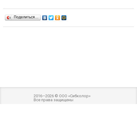
Поделиться…
2016—2026 © ООО «Сибколор»
Все права защищены
Разработка и оптимизация -
Внимание! Внешний вид товара может отличаться
от фотографий на сайте. Фотографии товара на сайте являются
ознакомительными. Производитель имеет право без предварительного