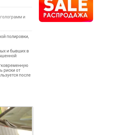
 голограмм и
ной полировки,
ых и бывших в
вышенной
атковременную
ь риски от
ользуется после