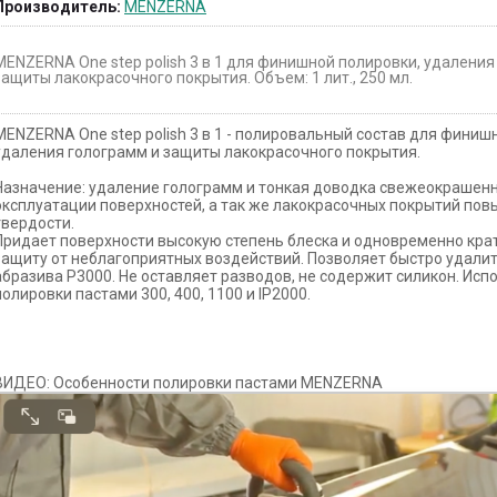
Производитель:
MENZERNA
MENZERNA One step polish 3 в 1 для финишной полировки, удаления
защиты лакокрасочного покрытия. Объем: 1 лит., 250 мл.
MENZERNA One step polish 3 в 1 - полировальный состав для финиш
удаления голограмм и защиты лакокрасочного покрытия.
Назначение: удаление голограмм и тонкая доводка свежеокрашенн
эксплуатации поверхностей, а так же лакокрасочных покрытий по
твердости.
Придает поверхности высокую степень блеска и одновременно кр
защиту от неблагоприятных воздействий. Позволяет быстро удалит
абразива Р3000. Не оставляет разводов, не содержит силикон. Исп
полировки пастами 300, 400, 1100 и IP2000.
ВИДЕО: Особенности полировки пастами MENZERNA