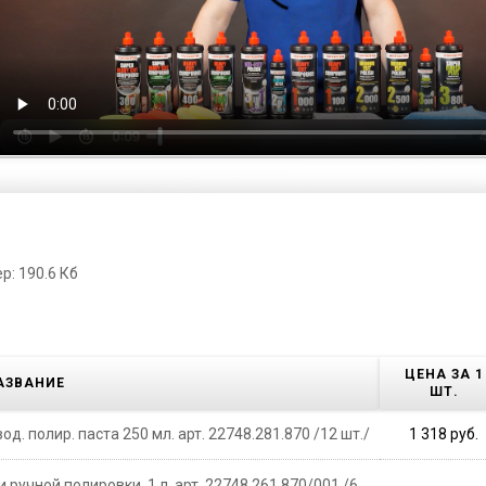
р: 190.6 Кб
ЦЕНА ЗА 1
АЗВАНИЕ
ШТ.
од. полир. паста 250 мл. арт. 22748.281.870 /12 шт./
1 318 руб.
и ручной полировки. 1 л. арт. 22748.261.870/001 /6