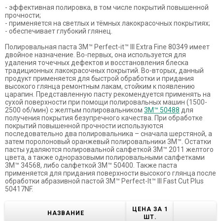
- эффективная полировка, в том числе покрытий повышенной
прочности;
- применяется на светлых и тёмных лакокрасочных покрытиях;
- обеспечивает глубокий глянец.
Полировальная паста 3M™ Perfect-it™ III Extra Fine 80349 имеет
двойное назначение. Во-первых, она используется для
удаления точечных дефектов и восстановления блеска
традиционных лакокрасочных покрытий. Во-вторых, данный
продукт применяется для быстрой обработки и придания
высокого глянца ремонтным лакам, стойким к появлению
царапин. Представленную пасту рекомендуется применять на
сухой поверхности при помощи полировальных машин (1500-
2500 об/мин) с желтым полировальником
3M™ 50488
для
получения покрытия безупречного качества. При обработке
покрытий повышенной прочности используются
последовательно два полировальника – сначала шерстяной, а
затем поролоновый оранжевый полировальники 3M™. Остатки
пасты удаляются полировальной салфеткой 3M™ 2011 желтого
цвета, а также одноразовыми полировальными салфетками
3M™ 34568, либо салфеткой 3M™ 50400. Также паста
применяется для придания поверхности высокого глянца после
обработки абразивной пастой 3M™ Perfect-It™ III Fast Cut Plus
50417NF.
ЦЕНА ЗА 1
НАЗВАНИЕ
ШТ.