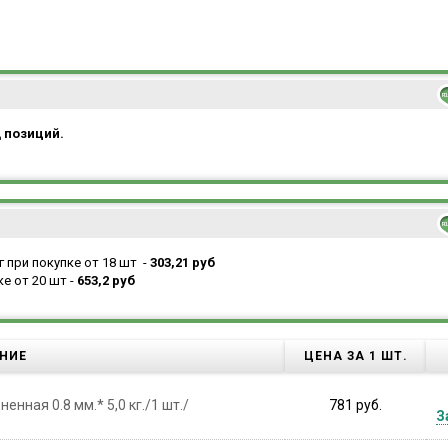
д позиций.
г при покупке от 18 шт -
303,21
руб
е от 20 шт -
653
,2 руб
НИЕ
ЦЕНА ЗА 1 ШТ.
нная 0.8 мм.* 5,0 кг./1 шт./
781 руб.
З