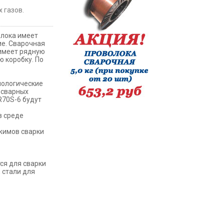
 газов.
олока имеет
ие. Сварочная
 имеет рядную
ю коробку. По
нологические
 сварных
R70S-6 будут
в среде
ежимов сварки
ся для сварки
 стали для