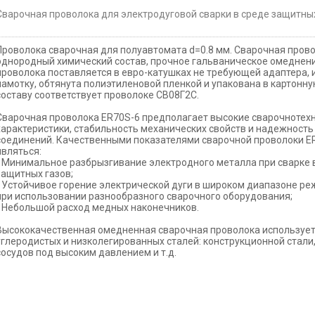
Сварочная проволока для электродуговой сварки в среде защитных
Проволока сварочная для полуавтомата d=0.8 мм. Сварочная пров
однородный химический состав, прочное гальваническое омеднен
проволока поставляется в евро-катушках не требующей адаптера,
намотку, обтянута полиэтиленовой пленкой и упакована в картонну
составу соответствует проволоке СВ08Г2С.
Сварочная проволока ER70S-6 предполагает высокие сварочнотех
характеристики, стабильность механических свойств и надежность
соединений. Качественными показателями сварочной проволоки E
являться:
- Минимальное разбрызгивание электродного металла при сварке 
защитных газов;
- Устойчивое горение электрической дуги в широком диапазоне р
при использовании разнообразного сварочного оборудования;
- Небольшой расход медных наконечников.
Высококачественная омедненная сварочная проволока использует
углеродистых и низколегированных сталей: конструкционной стали,
сосудов под высоким давлением и т.д.