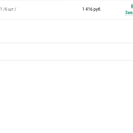
1 /6 шт./
1 416 руб.
Зак