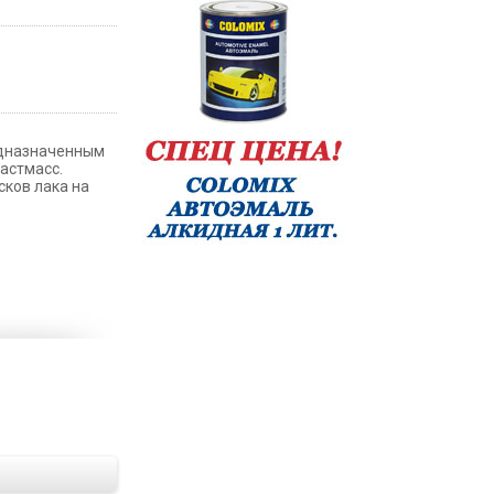
едназначенным
астмасс.
сков лака на