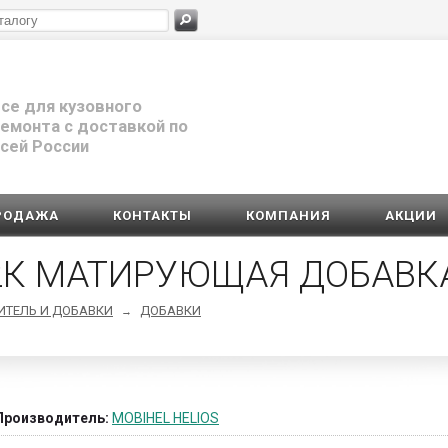
се для кузовного
емонта с доставкой по
сей России
РОДАЖА
КОНТАКТЫ
КОМПАНИЯ
АКЦИИ
 2К МАТИРУЮЩАЯ ДОБАВК
ДИТЕЛЬ И ДОБАВКИ
ДОБАВКИ
→
Производитель:
MOBIHEL HELIOS