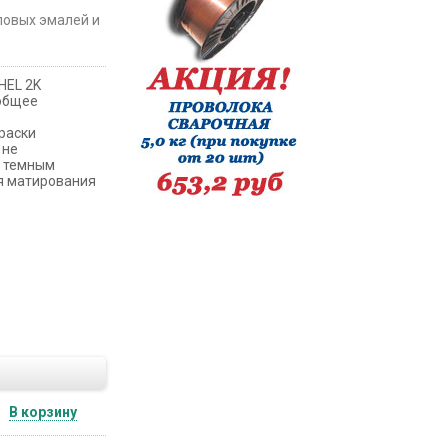
ловых эмалей и
HEL 2K
 общее
раски
 не
а темным
я матирования
В корзину