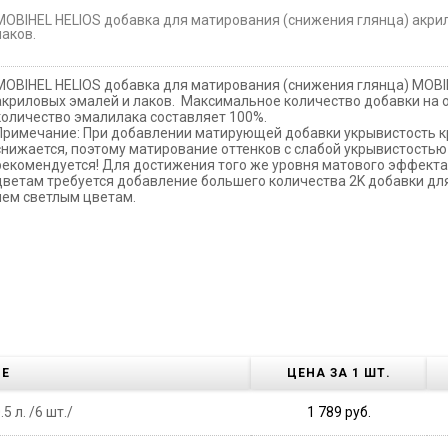
MOBIHEL HELIOS добавка для матирования (снижения глянца) акри
лаков.
MOBIHEL HELIOS добавка для матирования (снижения глянца) MOBI
акриловых эмалей и лаков. Максимальное количество добавки на
количество эмалилака составляет 100%.
Примечание: При добавлении матирующей добавки укрывистость к
снижается, поэтому матирование оттенков с слабой укрывистостью
рекомендуется! Для достижения того же уровня матового эффект
цветам требуется добавление большего количества 2K добавки дл
чем светлым цветам.
ИЕ
ЦЕНА ЗА 1 ШТ.
 л. /6 шт./
1 789 руб.