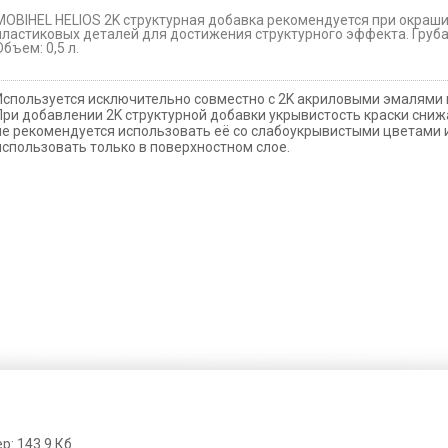
MOBIHEL HELIOS 2K структурная добавка рекомендуется при окраш
пластиковых деталей для достижения структурного эффекта. Груба
Объем: 0,5 л.
Используется исключительно совместно с 2K акриловыми эмалями 
При добавлении 2K структурной добавки укрывистость краски сниж
не рекомендуется использовать её со слабоукрывистыми цветами 
использовать только в поверхностном слое.
р: 143.9 Кб