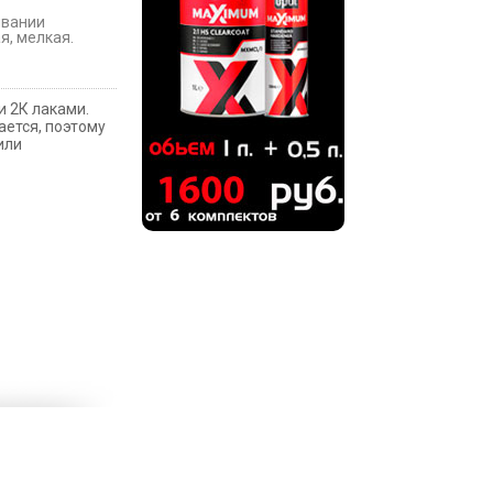
ивании
я, мелкая.
и 2К лаками.
ается, поэтому
или