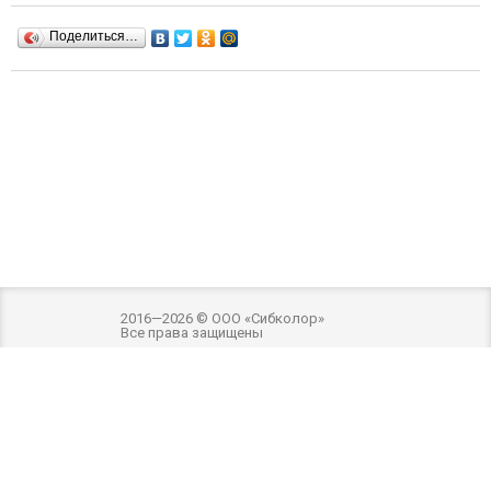
Поделиться…
2016—2026 © ООО «Сибколор»
Все права защищены
Разработка и оптимизация -
Внимание! Внешний вид товара может отличаться
от фотографий на сайте. Фотографии товара на сайте являются
ознакомительными. Производитель имеет право без предварительного
уведомления вносить изменения в изделие, которые не ухудшают его