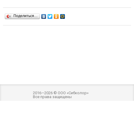
Поделиться…
2016—2026 © ООО «Сибколор»
Все права защищены
Разработка и оптимизация -
Внимание! Внешний вид товара может отличаться
от фотографий на сайте. Фотографии товара на сайте являются
ознакомительными. Производитель имеет право без предварительного