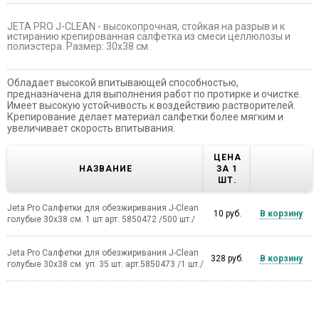
JETA PRO J-CLEAN - высокопрочная, стойкая на разрыв и к
истиранию крепированная салфетка из смеси целлюлозы и
полиэстера. Размер: 30х38 см.
Обладает высокой впитывающей способностью,
предназначена для выполнения работ по протирке и очистке.
Имеет высокую устойчивость к воздействию растворителей.
Крепирование делает материал салфетки более мягким и
увеличивает скорость впитывания.
ЦЕНА
НАЗВАНИЕ
ЗА 1
ШТ.
Jeta Pro Салфетки для обезжиривания J-Clean
10 руб.
В корзину
голубые 30х38 см. 1 шт арт. 5850472 /500 шт./
Jeta Pro Салфетки для обезжиривания J-Clean
328 руб.
В корзину
голубые 30х38 см. уп. 35 шт. арт.5850473 /1 шт./