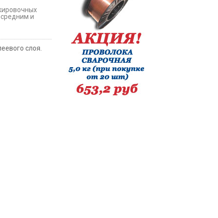
скировочных
 средним и
леевого слоя.