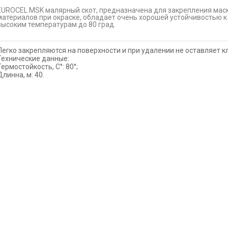
EUROCEL MSK малярный скот, предназначена для закрепления ма
материалов при окраске, обладает очень хорошей устойчивостью к
высоким температурам до 80 град.
Легко закрепляются на поверхности и при удалении не оставляет к
Технические данные:
Teрмостойкость, C°: 80°;
Длинна, м: 40.