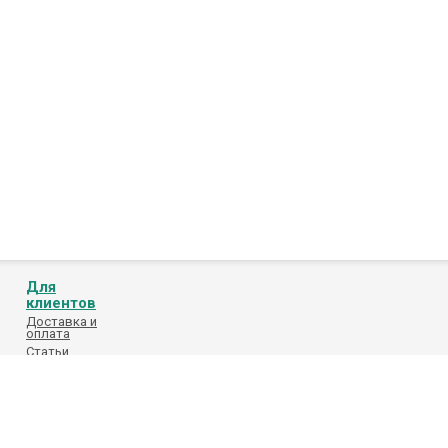
Для
клиентов
Доставка и
оплата
Статьи
Обработка
персональных
данных
Каталоги
поставщиков