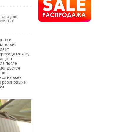
тана для
асочных
онов и
чительно
вляет
перехода между
ращает
ла после
омендуется
нове
ься на всех
а резиновых и
ом.