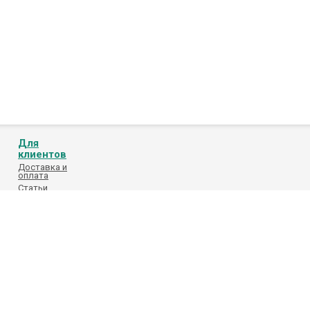
Для
клиентов
Доставка и
оплата
Статьи
Обработка
персональных
данных
Каталоги
поставщиков