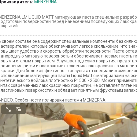
Производитель:
MENZERNA
MENZERNA LM LIQUID MATT матирующая паста специально разрабо
подготовки поверхностей перед нанесением последующих лакокр
покрытий.
В своем составе она содержит специальные компоненты без силик
растворителей, которые обеспечивают легкое скольжение, что зна
повышает удобство и скорость обработки поверхности. Паста оста
однородную матовую поверхность и обеспечивает незаметность 
новым и старым покрытием. Улучшает адгезию покрытия, предотв
проявление риски и возможные отслоения лакокрасочного материа
окраски. Для более эффективного результата специалистами рек
использование матирующей пасты Liquid Matt с материалами на ос
синтетического войлока плотностью P1500 - 2500. Может применят
типах современных лакокрасочных покрытий. Не оставляет пятен н
пластиковых поверхностях и обладает приятным фруктовым запах
ВИДЕО: Особенности полировки пастами MENZERNA