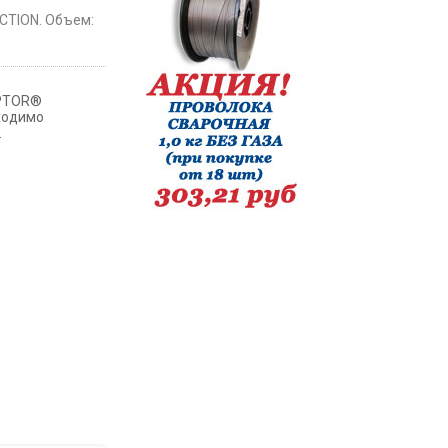
CTION. Объем:
APTOR®
бходимо
.