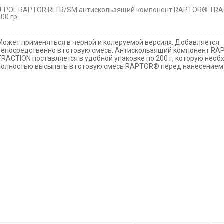
U-POL RAPTOR RLTR/SM антискользящий компонент RAPTOR® TRA
200 гр.
Может применяться в черной и колеруемой версиях. Добавляется
непосредственно в готовую смесь. Антискользящий компонент R
TRACTION поставляется в удобной упаковке по 200 г, которую нео
полностью высыпать в готовую смесь RAPTOR® перед нанесением