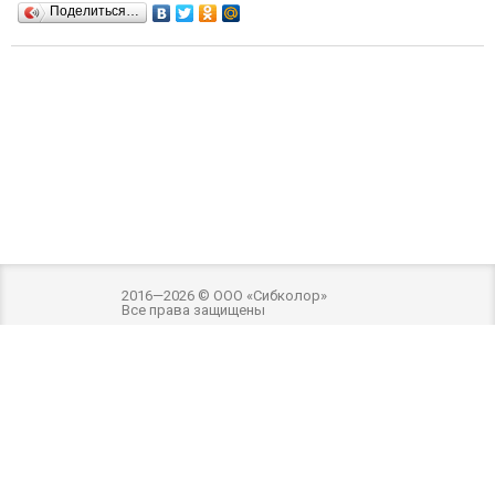
Поделиться…
2016—2026 © ООО «Сибколор»
Все права защищены
Разработка и оптимизация -
Внимание! Внешний вид товара может отличаться
от фотографий на сайте. Фотографии товара на сайте являются
ознакомительными. Производитель имеет право без предварительного
уведомления вносить изменения в изделие, которые не ухудшают его
технические характеристики, а являются результатом работ по
усовершенствованию его конструкции или технологии производства.