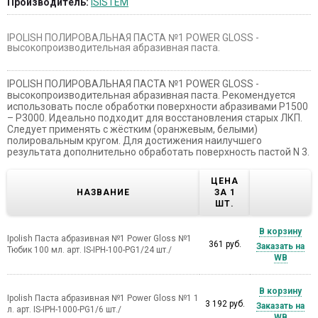
Производитель:
ISISTEM
IPOLISH ПОЛИРОВАЛЬНАЯ ПАСТА №1 POWER GLOSS -
высокопроизводительная абразивная паста.
IPOLISH ПОЛИРОВАЛЬНАЯ ПАСТА №1 POWER GLOSS -
высокопроизводительная абразивная паста. Рекомендуется
использовать после обработки поверхности абразивами P1500
– P3000. Идеально подходит для восстановления старых ЛКП.
Следует применять с жёстким (оранжевым, белыми)
полировальным кругом. Для достижения наилучшего
результата дополнительно обработать поверхность пастой N 3.
ЦЕНА
НАЗВАНИЕ
ЗА 1
ШТ.
В корзину
Ipolish Паста абразивная №1 Power Gloss №1
361 руб.
Заказать на
Тюбик 100 мл. арт. IS-IPH-100-PG1/24 шт./
WB
В корзину
Ipolish Паста абразивная №1 Power Gloss №1 1
3 192 руб.
Заказать на
л. арт. IS-IPH-1000-PG1/6 шт./
WB